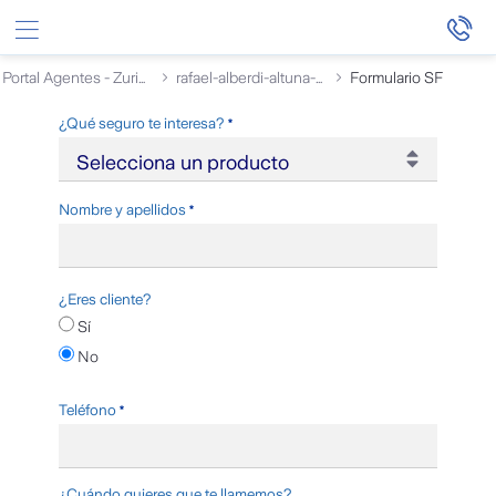
Saltar al contenido principal
Portal Agentes - Zurich
rafael-alberdi-altuna-osane-garcia-magro-s.c
Formulario SF
Zurich-Callmeback-Corporate
Requerido
¿Qué seguro te interesa?
Requerido
Nombre y apellidos
¿Eres cliente?
Sí
No
Requerido
Teléfono
¿Cuándo quieres que te llamemos?